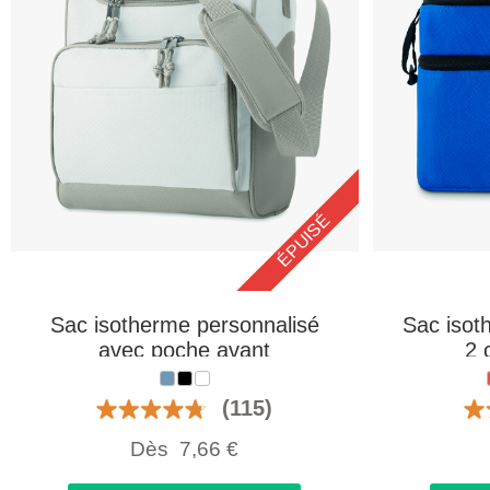
ÉPUISÉ
Sac isotherme personnalisé
Sac isot
avec poche avant
2 
(115)
Dès
7,66
€