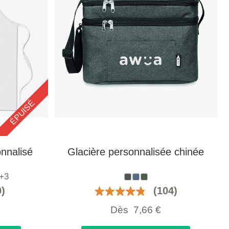
ÉPUISÉ
onnalisé
Glacière personnalisée chinée
+3
0)
(104)
Dès
7,66
€