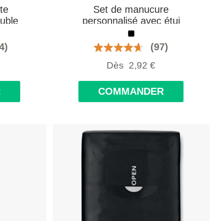
te
Set de manucure
ouble
personnalisé avec étui
r
4)
(97)
Dès
2,92
€
R
COMMANDER