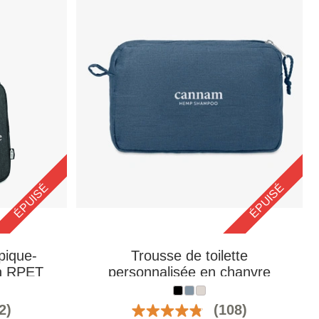
ÉPUISÉ
ÉPUISÉ
pique-
Trousse de toilette
en RPET
personnalisée en chanvre
avec double fermeture éclair
2)
(108)