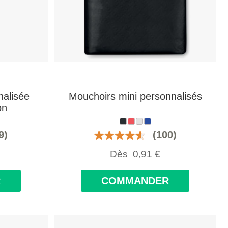
nalisée
Mouchoirs mini personnalisés
on
9)
(100)
Dès
0,91
€
R
COMMANDER