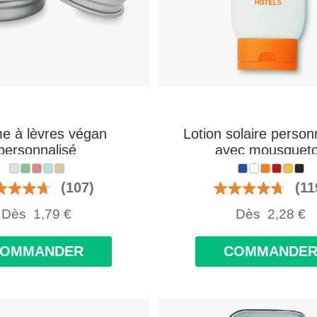
e à lèvres végan
Lotion solaire person
personnalisé
avec mousquet
(107)
(11
Dès
1,79
€
Dès
2,28
€
COMMANDER
COMMANDE