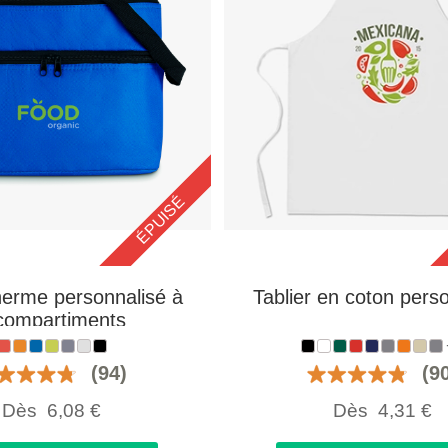
ÉPUISÉ
herme personnalisé à
Tablier en coton pers
compartiments
(94)
(9
Dès
6,08
€
Dès
4,31
€