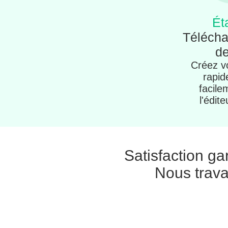
Ét
Télécha
de
Créez vo
rapid
facile
l'édite
Satisfaction ga
Nous trava