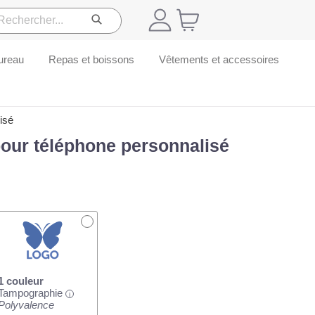
ureau
Repas et boissons
Vêtements et accessoires
isé
our téléphone personnalisé
1 couleur
Tampographie
i
Polyvalence