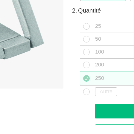
2.
Quantité
25
50
100
200
250