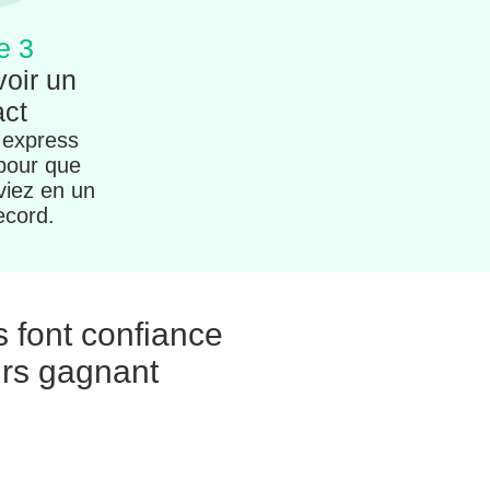
e 3
voir un
act
 express
 pour que
viez en un
ecord.
s font confiance
urs gagnant