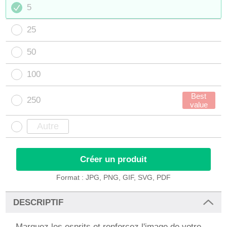
5
25
50
100
Best
250
value
Créer un produit
Format : JPG, PNG, GIF, SVG, PDF
DESCRIPTIF
Marquez les esprits et renforcez l'image de votre