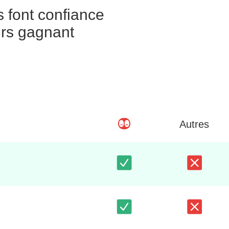
s font confiance
urs gagnant
Autres