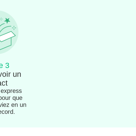
e 3
voir un
act
 express
 pour que
viez en un
ecord.