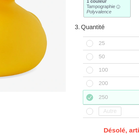
1 couleur
Tampographie
i
Polyvalence
3.
Quantité
25
50
100
200
250
Désolé, art