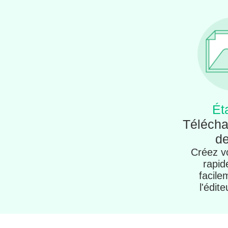
Ét
Télécha
de
Créez vo
rapid
facile
l'édite