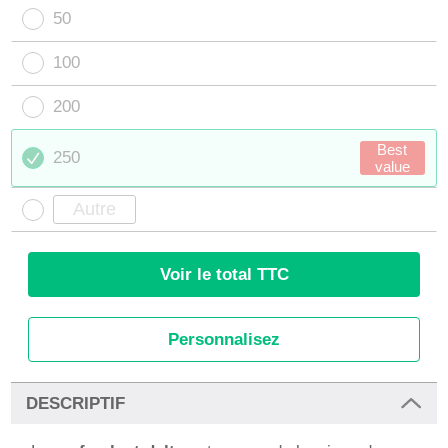
50
100
200
Best
250
value
Voir le total TTC
Personnalisez
DESCRIPTIF