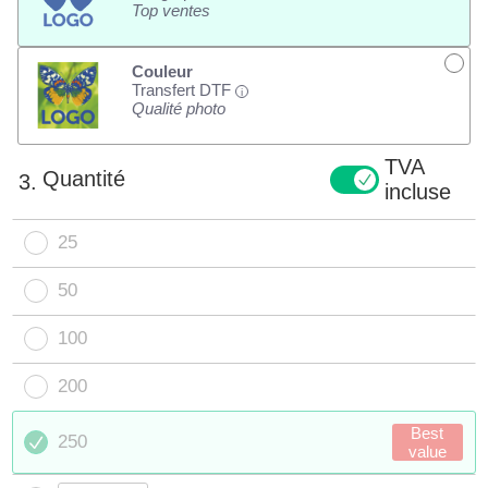
Top ventes
Couleur
Transfert DTF
i
Qualité photo
TVA
Quantité
3.
incluse
25
50
100
200
Best
250
value