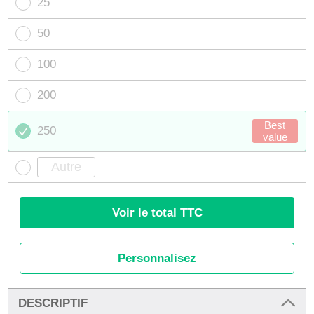
25
50
100
200
Best
250
value
Voir le total TTC
Personnalisez
DESCRIPTIF