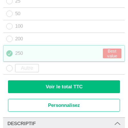
25
50
100
200
Best
250
value
Voir le total TTC
Personnalisez
DESCRIPTIF