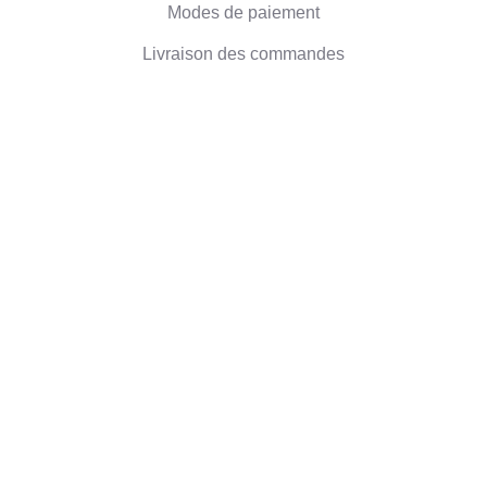
Modes de paiement
Livraison des commandes
Droit de retractation
Informations sur l'entreprise
Qui sommes-nous
Blog
Commentaires