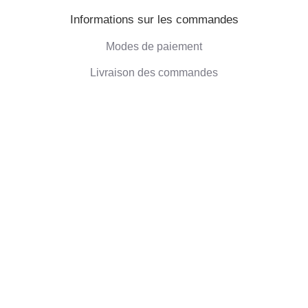
Informations sur les commandes
Modes de paiement
Livraison des commandes
Droit de retractation
Informations sur l'entreprise
Qui sommes-nous
Blog
Commentaires