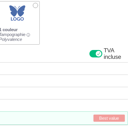
1 couleur
Tampographie
i
Polyvalence
TVA
incluse
Best value