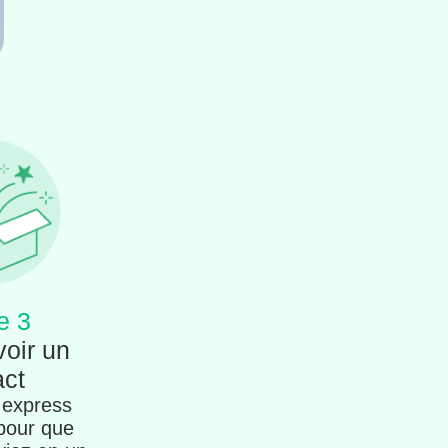
e 3
voir un
act
 express
 pour que