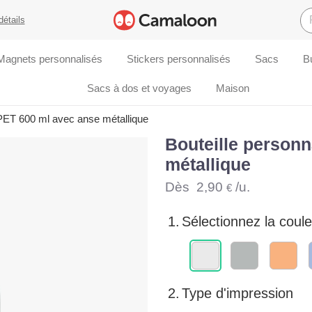
détails
Magnets personnalisés
Stickers personnalisés
Sacs
B
Sacs à dos et voyages
Maison
RPET 600 ml avec anse métallique
Bouteille person
métallique
Dès
2,90
/u.
€
1.
Sélectionnez la coule
2.
Type d'impression