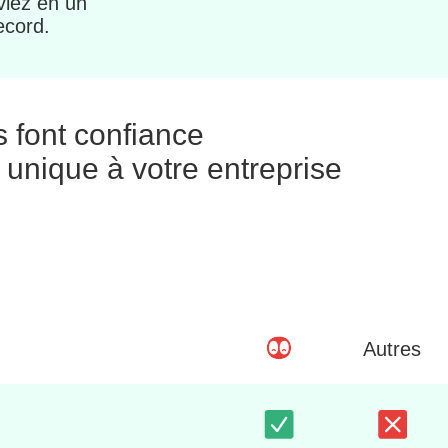
viez en un
ecord.
s font confiance
 unique à votre entreprise
Autres