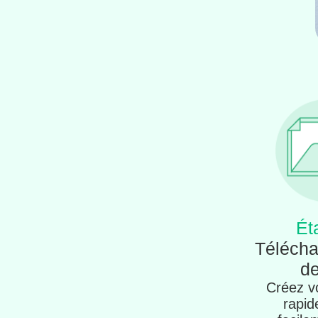
Ét
Télécha
de
Créez vo
rapid