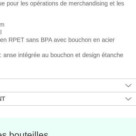
ue pour les opérations de merchandising et les
cm
l
s en RPET sans BPA avec bouchon en acier
 : anse intégrée au bouchon et design étanche
NT
s bouteilles