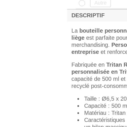
DESCRIPTIF
La
bouteille person
liège
est parfaite pour
merchandising.
Perso
entreprise
et renforc
Fabriquée en
Tritan 
personnalisée en Tr
capacité de 500 ml et 
recyclé post-consomma
Taille : Ø6,5 x 2
Capacité : 500 m
Matériau : Trit
Caractéristiques