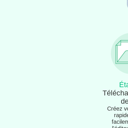
Ét
Télécha
de
Créez vo
rapid
facile