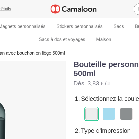
détails
Magnets personnalisés
Stickers personnalisés
Sacs
B
Sacs à dos et voyages
Maison
itan avec bouchon en liège 500ml
Bouteille personn
500ml
Dès
3,83
/u.
€
1.
Sélectionnez la coule
2.
Type d'impression