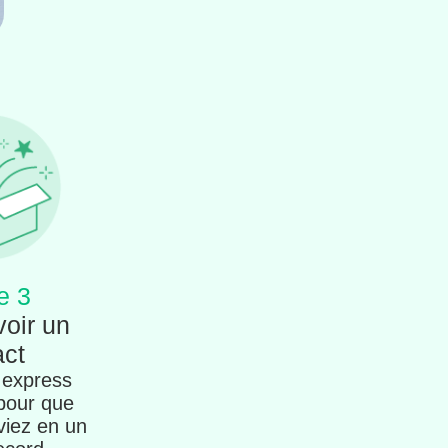
e 3
voir un
act
 express
 pour que
viez en un