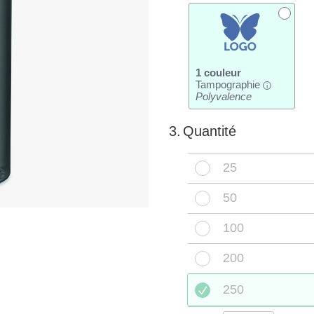
1 couleur
Tampographie
i
Polyvalence
3.
Quantité
25
50
100
200
250