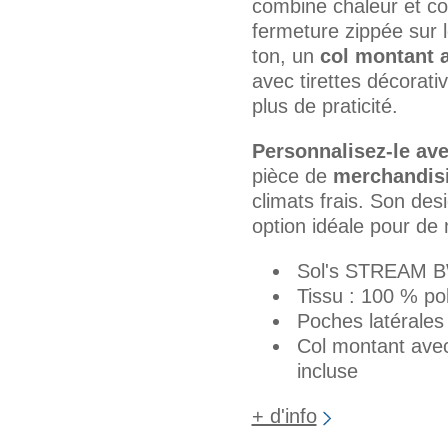
combine chaleur et co
fermeture zippée sur 
ton, un
col montant 
avec tirettes décorat
plus de praticité.
Personnalisez-le ave
pièce de
merchandis
climats frais. Son desi
option idéale pour de
Sol's STREAM 
Tissu : 100 % po
Poches latérales 
Col montant avec
incluse
+ d'info