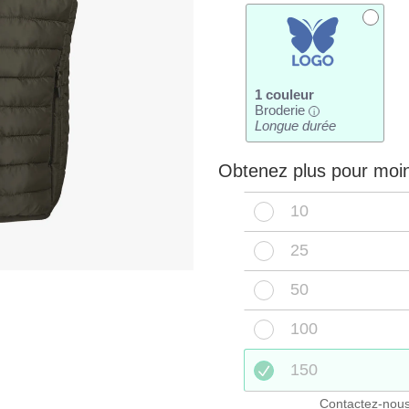
1 couleur
Broderie
i
Longue durée
Obtenez plus pour moi
10
25
50
100
150
Contactez-nous