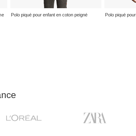
me
Polo piqué pour enfant en coton peigné
Polo piqué pou
ance