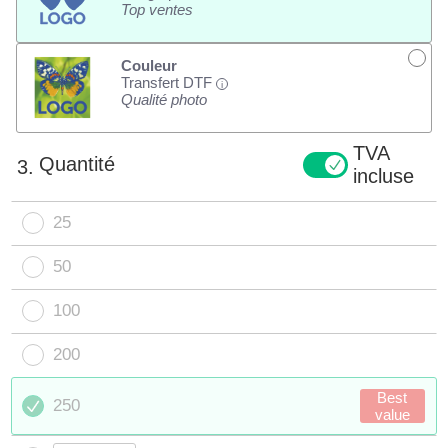
Top ventes
Couleur
Transfert DTF
i
Qualité photo
TVA
Quantité
3.
incluse
25
50
100
200
Best
250
value