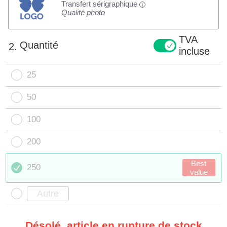
Transfert sérigraphique
i
Qualité photo
TVA
Quantité
2.
incluse
25
50
100
200
Best
250
value
Désolé, article en rupture de stock