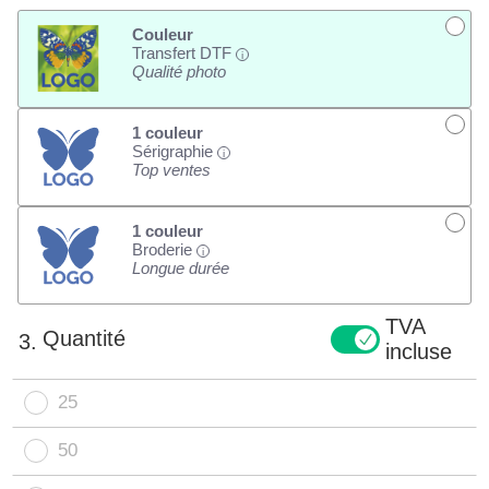
Couleur
Transfert DTF
i
Qualité photo
1 couleur
Sérigraphie
i
Top ventes
1 couleur
Broderie
i
Longue durée
TVA
Quantité
3.
incluse
25
50