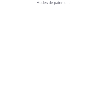
Modes de paiement
Livraison des commandes
Droit de retractation
Informations sur l'entreprise
Qui sommes-nous
Blog
Commentaires