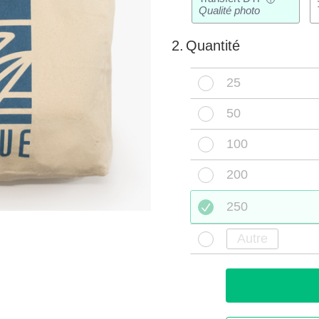
Qualité photo
2.
Quantité
25
50
100
200
250