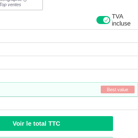
Top ventes
TVA
incluse
Best value
Voir le total TTC