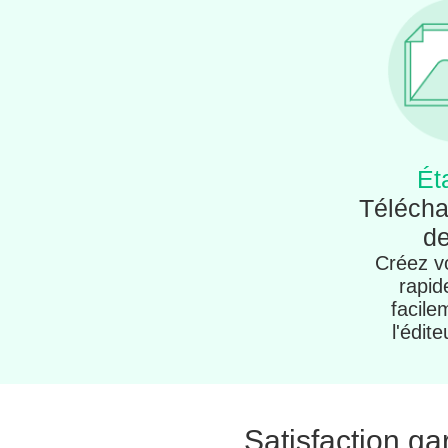
Ét
Télécha
de
Créez vo
rapid
facile
l'édite
Satisfaction ga