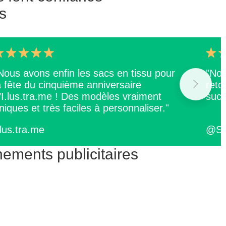
s
Nous avons enfin les sacs en tissu pour
"Nou
a fête du cinquième anniversaire
reto
’I.lus.tra.me ! Des modèles vraiment
succ
niques et très faciles à personnaliser."
.lus.tra.me
@Sq
ements publicitaires