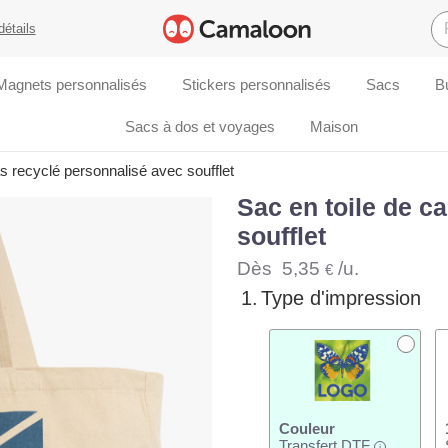
détails
Magnets personnalisés
Stickers personnalisés
Sacs
B
Sacs à dos et voyages
Maison
s recyclé personnalisé avec soufflet
Sac en toile de c
soufflet
Dès
5,35
/u.
€
1.
Type d'impression
Couleur
Transfert DTF
i