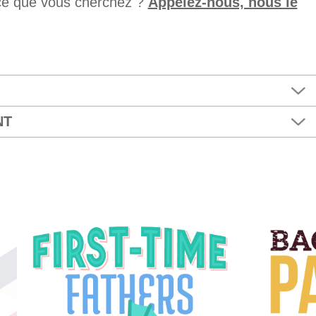
ce que vous cherchez ?
Appelez-nous, nous le
NT