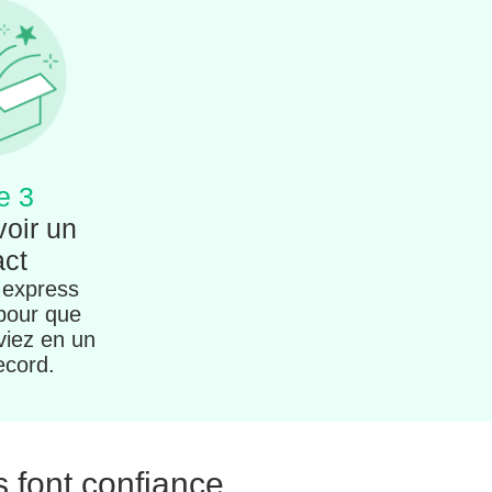
e 3
voir un
act
 express
 pour que
viez en un
ecord.
s font confiance