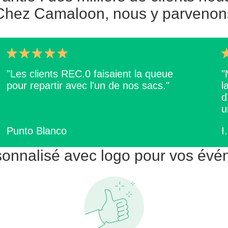
Chez Camaloon, nous y parvenon
"Les clients REC.0 faisaient la queue
"
pour repartir avec l'un de nos sacs."
l
d
u
Punto Blanco
I
sonnalisé avec logo pour vos évén