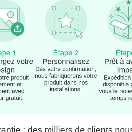
ape 1
Étape 2
Étap
rgez votre
Personnalisez
Prêt à a
sign
Dès votre confirmation,
imp
nous fabriquerons votre
tre produit
Expédition
produit dans nos
ement et
disponible
installations.
ment avec
vous le rece
ur gratuit.
temps r
rantie : des milliers de clients nou