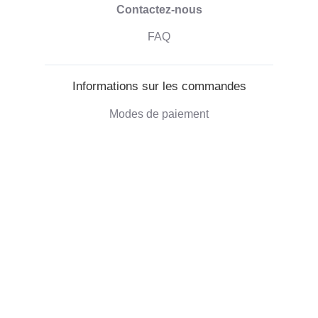
Contactez-nous
FAQ
Informations sur les commandes
Modes de paiement
Livraison des commandes
Droit de retractation
Informations sur l'entreprise
Qui sommes-nous
Blog
Commentaires