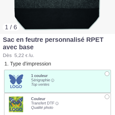
1 / 6
Sac en feutre personnalisé RPET
avec base
Dès
5,22
/u.
€
1.
Type d'impression
1 couleur
Sérigraphie
i
Top ventes
Couleur
Transfert DTF
i
Qualité photo