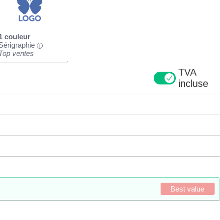
1 couleur
Sérigraphie
i
Top ventes
TVA
incluse
Best value